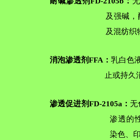
耐碱渗透剂FD-2105b：
无
及强碱，
及混纺织
消泡渗透剂FFA：
乳白色液
止或持久
渗透促进剂FD-2105a：
无
渗透的
染色、