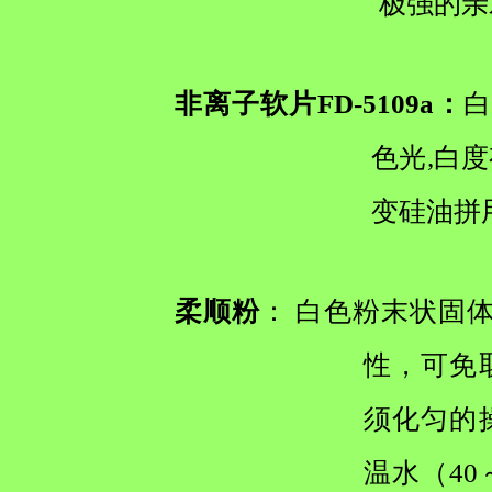
极强的亲
非离子软片FD-5109a：
白
色光,白
变硅油拼
柔顺粉
： 白色粉末状固体
性，可免
须化匀的
温水（40