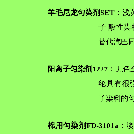
羊毛尼龙匀染剂SET：
浅
子 酸性
替代汽巴同
阳离子匀染剂1227：
无色
纶具有很
子染料的
棉用匀染剂FD-3101a：
淡