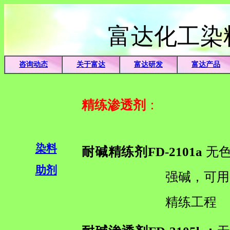
富达化工染
咨询动态
关于富达
富达研发
富达产品
精练渗透剂
：
染料
耐碱精练剂FD-2101a
无色
助剂
强碱，可用
精练工程